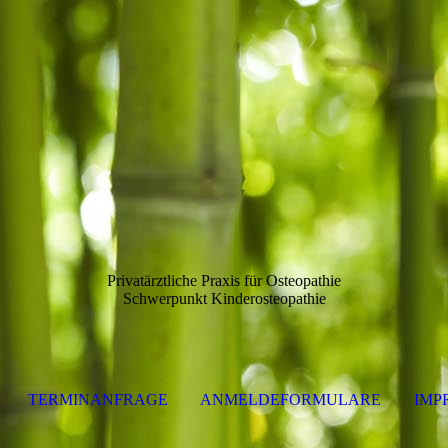
Privatärztliche Praxis für Osteopathie
Schwerpunkt Kinderosteopathie
TERMINANFRAGE
ANMELDEFORMULARE
IMP